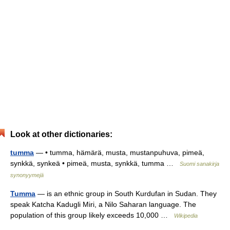
Look at other dictionaries:
tumma
— • tumma, hämärä, musta, mustanpuhuva, pimeä,
synkkä, synkeä • pimeä, musta, synkkä, tumma …
Suomi sanakirja
synonyymejä
Tumma
— is an ethnic group in South Kurdufan in Sudan. They
speak Katcha Kadugli Miri, a Nilo Saharan language. The
population of this group likely exceeds 10,000 …
Wikipedia