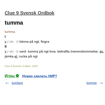
Clue 9 Svensk Ordbok
tumma
tumma
I
v
(-de, -t)
känna på ngt, fingra
II
v
(-de, -t)
vard. tumma på ngt lova, bekräfta överenskommelse,
äv.
jämka
el.
rucka på ngt
Clue 9 Svensk Ordbok
.
2015
.
Игры ⚽
Нужно сделать НИР?
tumlare
tumme