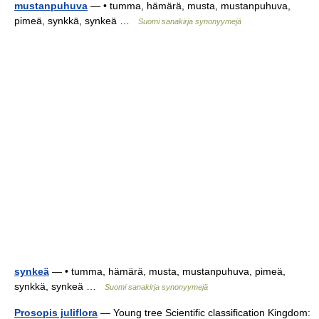
mustanpuhuva
— • tumma, hämärä, musta, mustanpuhuva,
pimeä, synkkä, synkeä …
Suomi sanakirja synonyymejä
synkeä
— • tumma, hämärä, musta, mustanpuhuva, pimeä,
synkkä, synkeä …
Suomi sanakirja synonyymejä
Prosopis juliflora
— Young tree Scientific classification Kingdom: