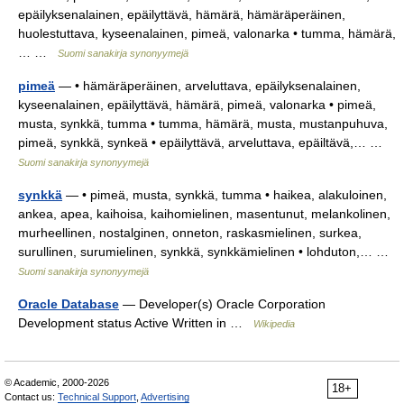
epäilyksenalainen, epäilyttävä, hämärä, hämäräperäinen,
huolestuttava, kyseenalainen, pimeä, valonarka • tumma, hämärä,
… …
Suomi sanakirja synonyymejä
pimeä
— • hämäräperäinen, arveluttava, epäilyksenalainen,
kyseenalainen, epäilyttävä, hämärä, pimeä, valonarka • pimeä,
musta, synkkä, tumma • tumma, hämärä, musta, mustanpuhuva,
pimeä, synkkä, synkeä • epäilyttävä, arveluttava, epäiltävä,… …
Suomi sanakirja synonyymejä
synkkä
— • pimeä, musta, synkkä, tumma • haikea, alakuloinen,
ankea, apea, kaihoisa, kaihomielinen, masentunut, melankolinen,
murheellinen, nostalginen, onneton, raskasmielinen, surkea,
surullinen, surumielinen, synkkä, synkkämielinen • lohduton,… …
Suomi sanakirja synonyymejä
Oracle Database
— Developer(s) Oracle Corporation
Development status Active Written in …
Wikipedia
© Academic, 2000-2026
18+
Contact us:
Technical Support
,
Advertising